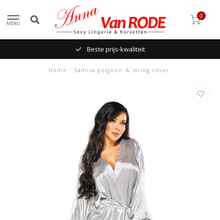
0
MENU
Beste prijs-kwaliteit
Home
/
Samria peignoir & string zilver