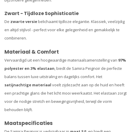
Zwart - Tijdloze Sophisticatie
De
zwarte versie
belichaamt tijdloze elegantie. Klassiek, veelzijdig
en altijd stijlvol - perfect voor elke gelegenheid en gemakkelijk te
combineren.
Materiaal & Comfort
Vervaardigd uit een hoogwaardige materiaalsamenstelling van
97%
polyester en 3% elastaan
, biedt de Samira Peignoir de perfecte
balans tussen luxe uitstraling en dagelijks comfort. Het
satijnachtige materiaal
voelt zijdezacht aan op de huid en heeft
een prachtige glans die het licht mooi weerkaatst. Het elastaan zorgt
voor de nodige stretch en bewegingsvrijheid, terwijl de vorm
behouden blijft.
Maatspecificaties
De Samira Peignoir is verkrijgbaar in
maat S/L
en biedt een