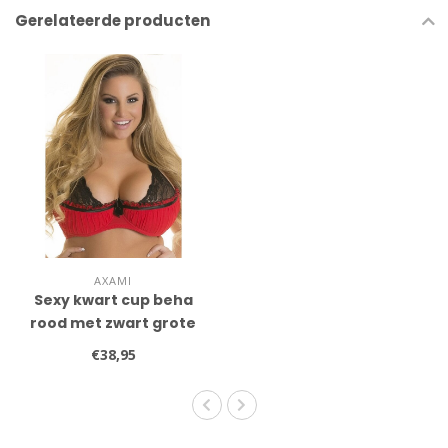
Gerelateerde producten
AXAMI
Sexy kwart cup beha
rood met zwart grote
maat
€38,95