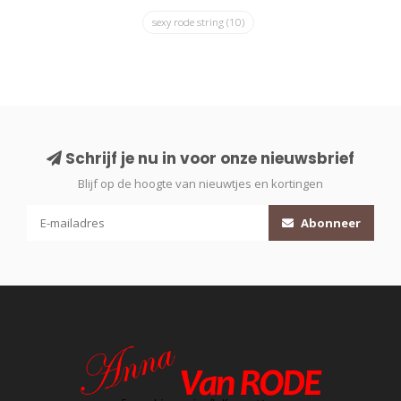
sexy rode string
(10)
Schrijf je nu in voor onze nieuwsbrief
Blijf op de hoogte van nieuwtjes en kortingen
Abonneer