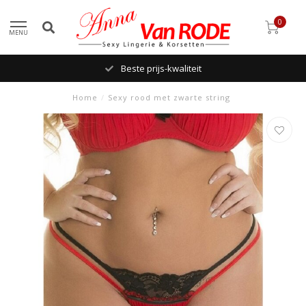
0
MENU
Beste prijs-kwaliteit
Home
/
Sexy rood met zwarte string