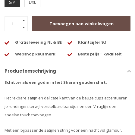
S/M
L/XL
Toevoegen aan winkelwagen
Gratis levering NL & BE
Klantcijfer 9,1
Webshop keurmerk
Beste prijs - kwaliteit
Productomschrijving
Schitter als een godin in het Sharon gouden shirt.
Het rekbare satijn en delicate kant van de beugelcups accentueren
je rondingen, terwijl verstelbare bandjes en een V-ruglijn een
speelse touch toevoegen.
Met een bijpassende satijnen string voor een nacht vol glamour.