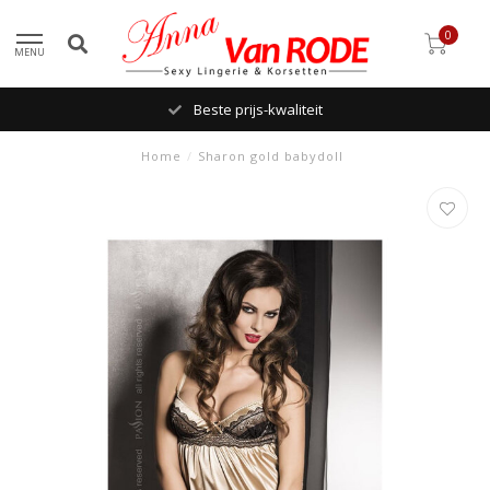
0
MENU
Beste prijs-kwaliteit
Home
/
Sharon gold babydoll