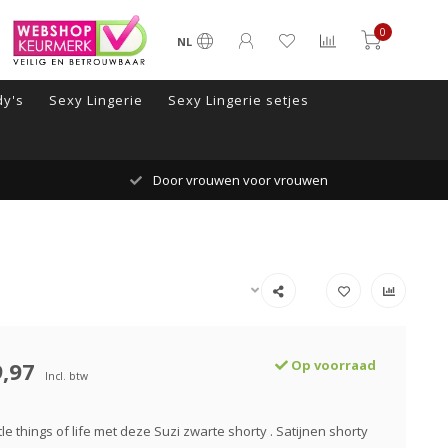
0
NL
y's
Sexy Lingerie
Sexy Lingerie setjes
Door vrouwen voor vrouwen
,97
Op voorraad
Incl. btw
ttle things of life met deze Suzi zwarte shorty . Satijnen shorty