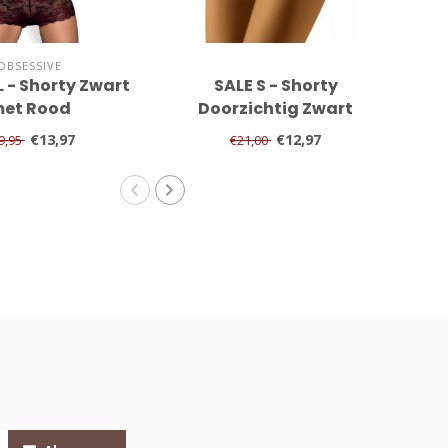
OBSESSIVE
L - Shorty Zwart
SALE S - Shorty
SA
et Rood
Doorzichtig Zwart
€13,97
€12,97
9,95
€21,00