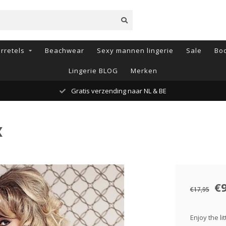
rretels
Beachwear
Sexy mannen lingerie
Sale
Bod
Lingerie BLOG
Merken
Gratis verzending naar NL & BE
X
€9
€17,95
Enjoy the li