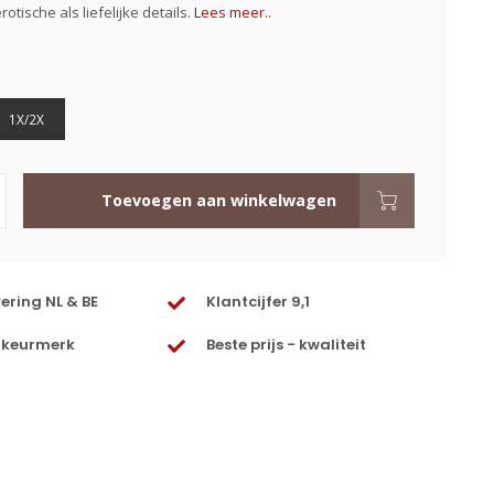
otische als liefelijke details.
Lees meer..
1X/2X
Toevoegen aan winkelwagen
vering NL & BE
Klantcijfer 9,1
 keurmerk
Beste prijs - kwaliteit