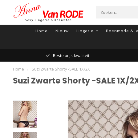
Home
Nieuw
Lingerie
Beenmode & Ja
Beste prijs-kwaliteit
Home
/
Suzi Zwarte Shorty -SALE 1X/2X
Suzi Zwarte Shorty -SALE 1X/2