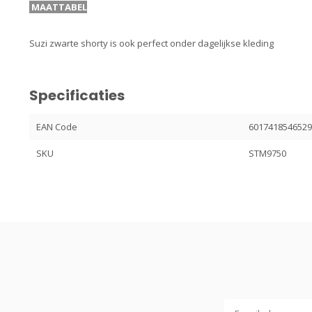
MAATTABEL
Suzi zwarte shorty is ook perfect onder dagelijkse kleding
Specificaties
EAN Code
601741854652
SKU
STM9750