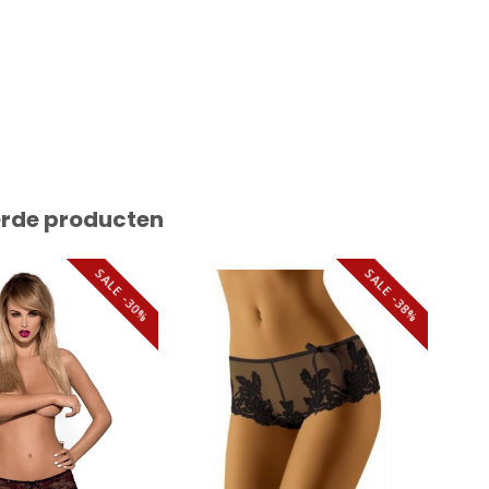
erde producten
SALE -30%
SALE -38%