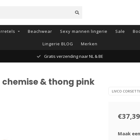
rretels
Beachwear
Sexy mannen lingerie
Sale
Bod
Lingerie BLOG
Merken
Gratis verzending naar NL & BE
n chemise & thong pink
LIVCO CORSETTI
€37,39
Maak een