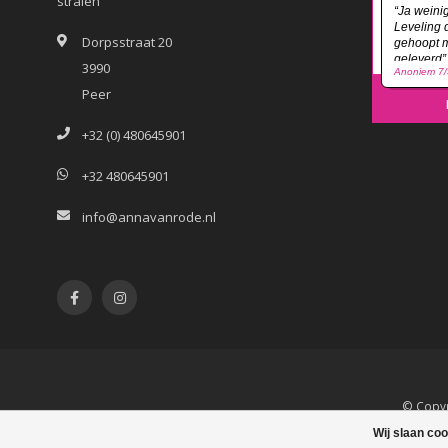
stralen
Dorpsstraat 20
3990
Peer
+32 (0) 480645901
+32 480645901
info@annavanrode.nl
© Copyr
Wij slaan co