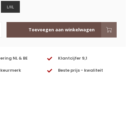
L/XL
Toevoegen aan winkelwagen
vering NL & BE
Klantcijfer 9,1
 keurmerk
Beste prijs - kwaliteit