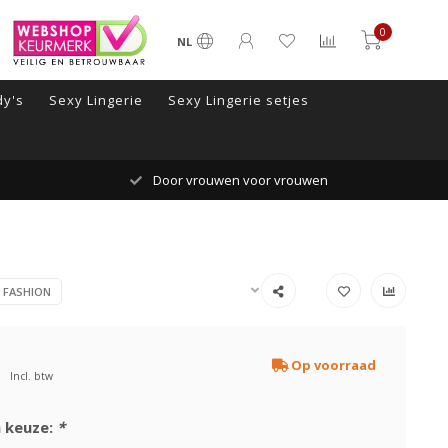
0
NL
y's
Sexy Lingerie
Sexy Lingerie setjes
Door vrouwen voor vrouwen
 FASHION
Op voorraad
Incl. btw
 keuze:
*