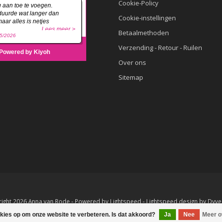
Cookie-Policy
Cookie-instellingen
Betaalmethoden
Verzending - Retour - Ruilen
Over ons
Sitemap
ight 2026 Anna van Rode - Powered by
Lightspeed
-
Lightspeed design
by
Dyve
okies op om onze website te verbeteren. Is dat akkoord?
Ja
Nee
Meer o