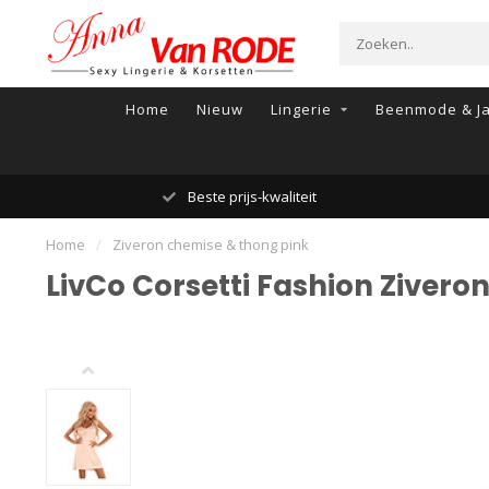
Home
Nieuw
Lingerie
Beenmode & Ja
Beste prijs-kwaliteit
Home
/
Ziveron chemise & thong pink
LivCo Corsetti Fashion Zivero