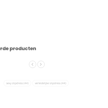
erde producten
sexy slipdress
(44)
verleidelijke slipdress
(44)