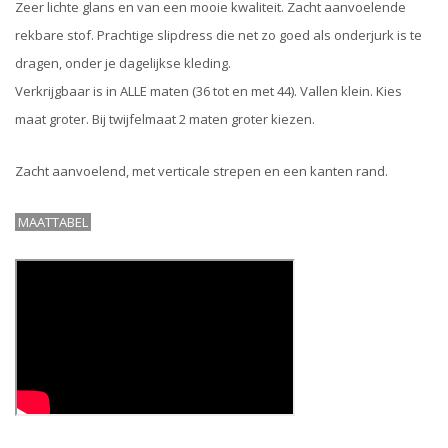
Zeer lichte glans en van een mooie kwaliteit. Zacht aanvoelende
rekbare stof. Prachtige slipdress die net zo goed als onderjurk is te
dragen, onder je dagelijkse kleding.
Verkrijgbaar is in ALLE maten (36 tot en met 44). Vallen klein. Kies
maat groter. Bij twijfelmaat 2 maten groter kiezen.
Zacht aanvoelend, met verticale strepen en een kanten rand.
MAATTABEL