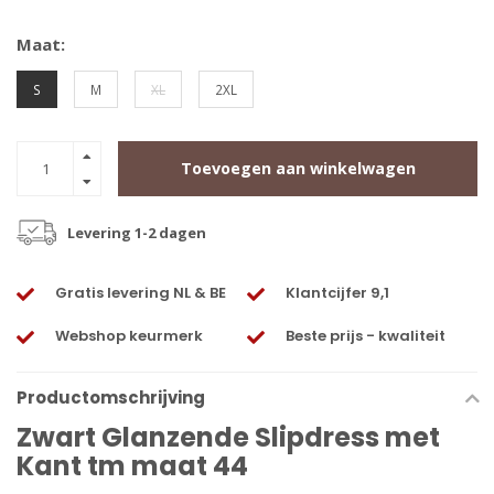
Maat:
S
M
XL
2XL
Toevoegen aan winkelwagen
Levering 1-2 dagen
Gratis levering NL & BE
Klantcijfer 9,1
Webshop keurmerk
Beste prijs - kwaliteit
Productomschrijving
Zwart Glanzende Slipdress met
Kant tm maat 44