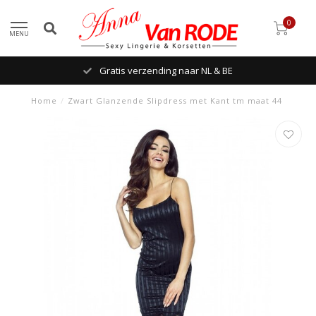
0
MENU
Gratis verzending naar NL & BE
Home
/
Zwart Glanzende Slipdress met Kant tm maat 44