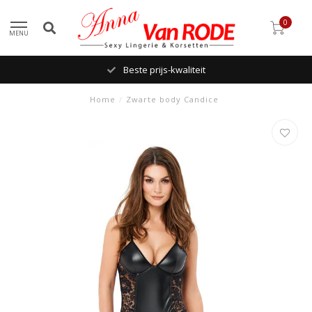
0
MENU
Beste prijs-kwaliteit
Home
/
Zwarte body Candice