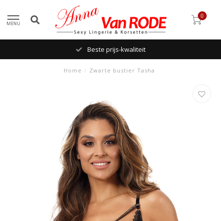
0
MENU
Beste prijs-kwaliteit
Home
/
Zwarte bustier Tasha