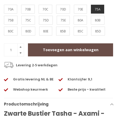
70A
70B
70C
70D
70E
75A
75B
75C
75D
75E
80A
80B
80C
80D
80E
85B
85C
85D
Toevoegen aan winkelwagen
Levering 2-5 werkdagen
Gratis levering NL & BE
Klantcijfer 9,1
Webshop keurmerk
Beste prijs - kwaliteit
Productomschrijving
Zwarte Bustier Tasha - Axami -