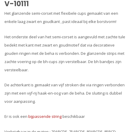
V-10111
Het glanzende semi-corset met flexibele cups gemaakt van een
enkele laag zwart en goudkant , past ideaal bij elke borstvorm!
Het onderste deel van het semi-corset is aangevuld met zachte tule
bedekt met kant met zwart en goudmotief dat via decoratieve
gouden ringen met de beha is verbonden. De glanzende strips met
zachte voering op de bh-cups zijn verstelbaar. De bh bandjes zijn
versteelbaar.
De achterkant is gemaakt van vijf stroken die via ringen verbonden
zijn met een vijf-rij haak-en-oog van de beha. De sluiting is dubbel
voor aanpassing.
Er is ook een
bijpassende string
beschikbaar
Verkrijgbaar in de maten : 70ABCDE, 75ABCDE, 80ABCDE, 85BCD