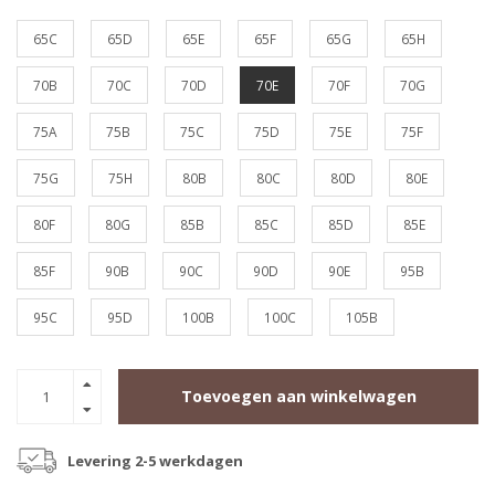
65C
65D
65E
65F
65G
65H
70B
70C
70D
70E
70F
70G
75A
75B
75C
75D
75E
75F
75G
75H
80B
80C
80D
80E
80F
80G
85B
85C
85D
85E
85F
90B
90C
90D
90E
95B
95C
95D
100B
100C
105B
Toevoegen aan winkelwagen
Levering 2-5 werkdagen