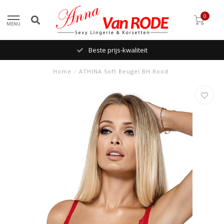
0
MENU
Beste prijs-kwaliteit
Home
/
ATHINA Soft Beugel BH Rood