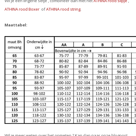
Wil je een lingerie setje , combineer dan met het
ATHINA rood slipje
,
ATHINA rood Boxer
of
ATHINA rood string
.
Maattabel:
Wil je meer weten over het opmeten ? Kan dan naar onze blogpost