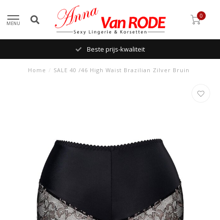
0
MENU
Beste prijs-kwaliteit
Home
/
SALE 40 /46 High Waist Brazilian Zilver Bruin