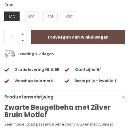
Cup:
85D
90C
90E
95C
Toevoegen aan winkelwagen
Levering 1-2 dagen
Gratis levering NL & BE
Klantcijfer 9,1
Webshop keurmerk
Beste prijs - kwaliteit
Productomschrijving
Zwarte Beugelbeha met Zilver
Bruin Motief
Zeer mooie, goed passende beha voor vrouwen met cupmaat