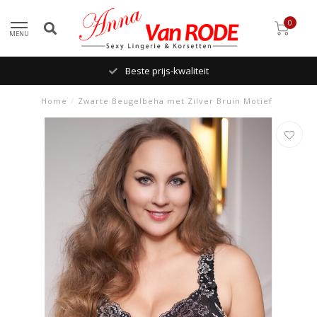
0
MENU
Beste prijs-kwaliteit
Home
/
Zwarte Beugelbeha met Zilver Bruin Motief