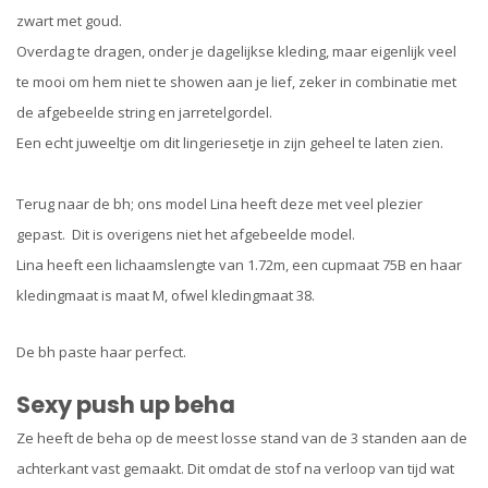
zwart met goud.
Overdag te dragen, onder je dagelijkse kleding, maar eigenlijk veel
te mooi om hem niet te showen aan je lief, zeker in combinatie met
de afgebeelde string en jarretelgordel.
Een echt juweeltje om dit lingeriesetje in zijn geheel te laten zien.
Terug naar de bh; ons model Lina heeft deze met veel plezier
gepast. Dit is overigens niet het afgebeelde model.
Lina heeft een lichaamslengte van 1.72m, een cupmaat 75B en haar
kledingmaat is maat M, ofwel kledingmaat 38.
De bh paste haar perfect.
Sexy push up beha
Ze heeft de beha op de meest losse stand van de 3 standen aan de
achterkant vast gemaakt. Dit omdat de stof na verloop van tijd wat