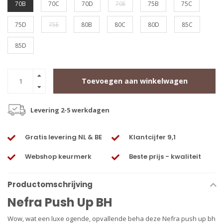
70B
70C
70D
70E
75B
75C
75D
75E
80B
80C
80D
85C
85D
Toevoegen aan winkelwagen
Levering 2-5 werkdagen
Gratis levering NL & BE
Klantcijfer 9,1
Webshop keurmerk
Beste prijs - kwaliteit
Productomschrijving
Nefra Push Up BH
Wow, wat een luxe ogende, opvallende beha deze Nefra push up bh