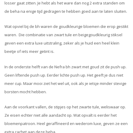
losser gaat zitten. Je hebt als het ware dan nog 2 extra standen om
de beha na enige tijd gedragen te hebben goed aan te laten sluiten.
Wat opviel bij de bh waren de goudkleurige bloemen die erop gestikt
waren. Die combinatie van zwart tule en beigegoudkleurig stiksel
geven een extra luxe uitstraling, zeker als je huid een heel klein
beetje of iets meer getint is.
In de onderste helft van de Nefra bh zwart met goud zit de push up.
Geen liftende push up. Eerder lichte push up. Het geeft je dus niet
meer cup. Maar mooi ziet het wel uit, ook als je ietsje minder stevige
borsten mocht hebben.
Aan de voorkant vallen, de stipjes op het zwarte tule, weliswaar op.
Ze eisen echter niet alle aandacht op. Wat opvalt is eerder het
bloemenpatroon. Heel geraffineerd en wederom luxe, geven ze een
extra cachet aan deze beha.