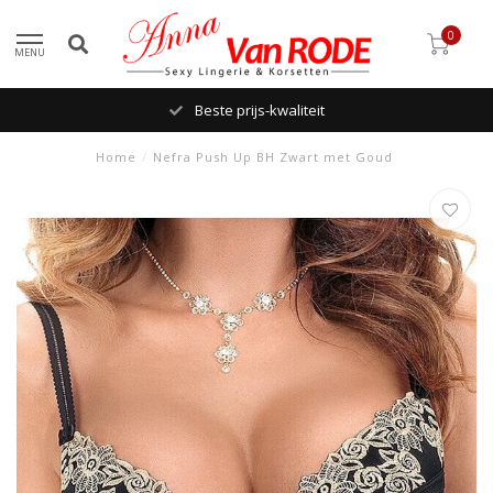
0
MENU
Gratis verzending naar NL & BE
Home
/
Nefra Push Up BH Zwart met Goud