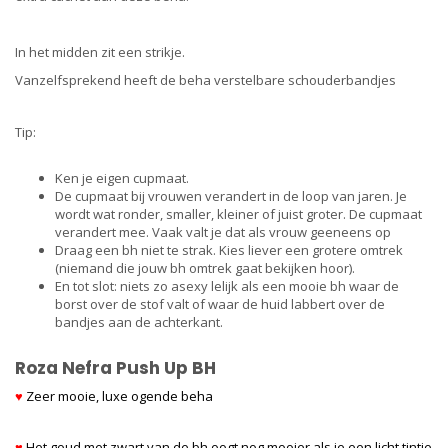
In het midden zit een strikje.
Vanzelfsprekend heeft de beha verstelbare schouderbandjes
Tip:
Ken je eigen cupmaat.
De cupmaat bij vrouwen verandert in de loop van jaren. Je
wordt wat ronder, smaller, kleiner of juist groter. De cupmaat
verandert mee. Vaak valt je dat als vrouw geeneens op
Draag een bh niet te strak. Kies liever een grotere omtrek
(niemand die jouw bh omtrek gaat bekijken hoor).
En tot slot: niets zo asexy lelijk als een mooie bh waar de
borst over de stof valt of waar de huid labbert over de
bandjes aan de achterkant.
Roza Nefra Push Up BH
♥
Zeer mooie, luxe ogende beha
♥
Het goud met zwart van de bh oogt nog mooier als je een licht tintje