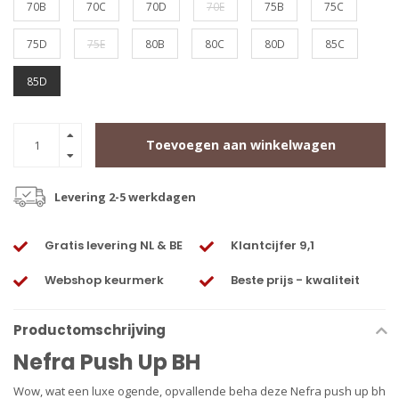
70B
70C
70D
70E
75B
75C
75D
75E
80B
80C
80D
85C
85D
Toevoegen aan winkelwagen
Levering 2-5 werkdagen
Gratis levering NL & BE
Klantcijfer 9,1
Webshop keurmerk
Beste prijs - kwaliteit
Productomschrijving
Nefra Push Up BH
Wow, wat een luxe ogende, opvallende beha deze Nefra push up bh