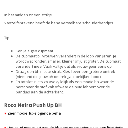
In het midden zit een strikje.
Vanzelfsprekend heeft de beha verstelbare schouderbandjes
Tip:
Ken je eigen cupmaat.
De cupmaat bij vrouwen verandert in de loop van jaren. Je
wordt wat ronder, smaller, kleiner of juist groter. De cupmaat
verandert mee. Vaak valt je dat als vrouw geeneens op
Draag een bh niet te strak. Kies liever een grotere omtrek
(niemand die jouw bh omtrek gaat bekijken hoor).
En tot slot: niets zo asexy lelijk als een mooie bh waar de
borst over de stof valt of waar de huid labbert over de
bandjes aan de achterkant.
Roza Nefra Push Up BH
♥
Zeer mooie, luxe ogende beha
♥
Het goud met zwart van de bh oogt nog mooier als je een licht tintje