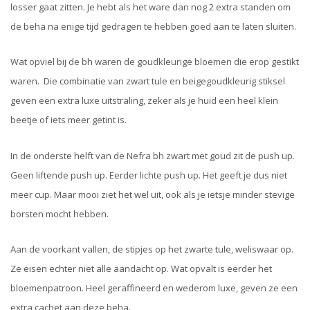
losser gaat zitten. Je hebt als het ware dan nog 2 extra standen om
de beha na enige tijd gedragen te hebben goed aan te laten sluiten.
Wat opviel bij de bh waren de goudkleurige bloemen die erop gestikt
waren. Die combinatie van zwart tule en beigegoudkleurig stiksel
geven een extra luxe uitstraling, zeker als je huid een heel klein
beetje of iets meer getint is.
In de onderste helft van de Nefra bh zwart met goud zit de push up.
Geen liftende push up. Eerder lichte push up. Het geeft je dus niet
meer cup. Maar mooi ziet het wel uit, ook als je ietsje minder stevige
borsten mocht hebben.
Aan de voorkant vallen, de stipjes op het zwarte tule, weliswaar op.
Ze eisen echter niet alle aandacht op. Wat opvalt is eerder het
bloemenpatroon. Heel geraffineerd en wederom luxe, geven ze een
extra cachet aan deze beha.