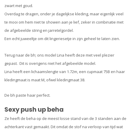
zwart met goud.
Overdag te dragen, onder je dagelijkse kleding, maar eigenlijk veel
te mooi om hem niet te showen aan je lief, zeker in combinatie met
de afgebeelde string en jarretelgordel.
Een echt juweeltje om dit lingeriesetje in zijn geheel te laten zien.
Terug naar de bh; ons model Lina heeft deze met veel plezier
gepast. Dit is overigens niet het afgebeelde model.
Lina heeft een lichaamslengte van 1.72m, een cupmaat 75B en haar
kledingmaat is maat M, ofwel kledingmaat 38.
De bh paste haar perfect.
Sexy push up beha
Ze heeft de beha op de meest losse stand van de 3 standen aan de
achterkant vast gemaakt. Dit omdat de stof na verloop van tijd wat