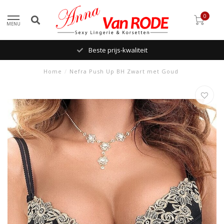
0
MENU
Beste prijs-kwaliteit
Home
/
Nefra Push Up BH Zwart met Goud