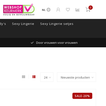
0
NL
dy's
Sexy Lingerie
Sexy Lingerie setjes
Door vrouwen voor vrouwen
SALE-20%