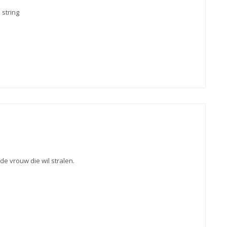
 string
 de vrouw die wil stralen.