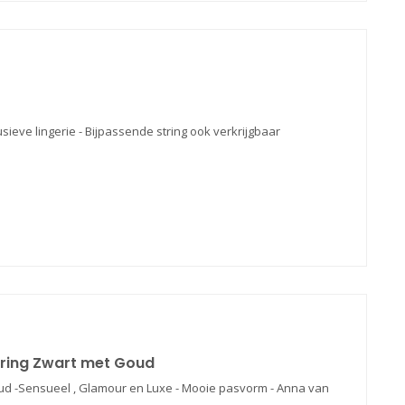
sieve lingerie - Bijpassende string ook verkrijgbaar
tring Zwart met Goud
oud -Sensueel , Glamour en Luxe - Mooie pasvorm - Anna van