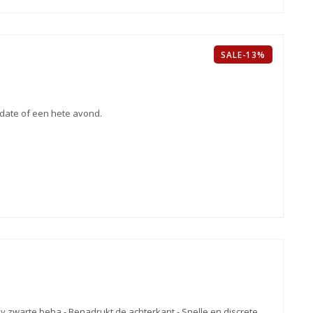
SALE-13%
n date of een hete avond.
xy zwarte beha - Benadrukt de achterkant - Snelle en discrete