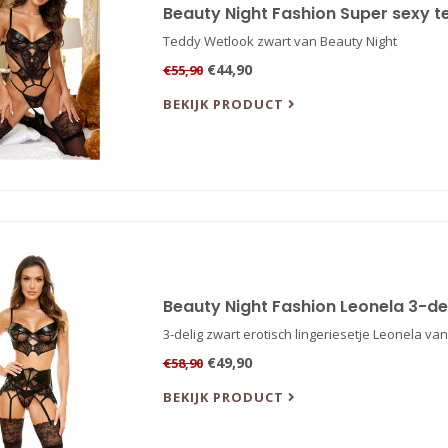
Beauty Night Fashion Super sexy t
Teddy Wetlook zwart van Beauty Night
€44,90
€55,90
BEKIJK PRODUCT
Beauty Night Fashion Leonela 3-deli
3-delig zwart erotisch lingeriesetje Leonela van
€49,90
€58,90
BEKIJK PRODUCT