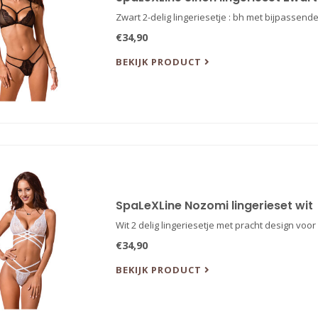
Zwart 2-delig lingeriesetje : bh met bijpassende
€34,90
BEKIJK PRODUCT
SpaLeXLine Nozomi lingerieset wit
Wit 2 delig lingeriesetje met pracht design voor
€34,90
BEKIJK PRODUCT