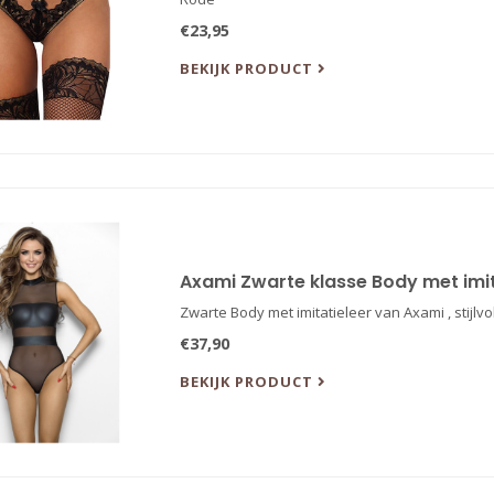
€23,95
BEKIJK PRODUCT
Axami Zwarte klasse Body met imit
Zwarte Body met imitatieleer van Axami , stijlvol
€37,90
BEKIJK PRODUCT