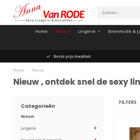
Home
Nieuw
Lingerie
Beenmode & Ja
Beste prijs-kwaliteit
Home
/
Nieuw
Nieuw , ontdek snel de sexy lin
FILTERS
Categorieën
Nieuw
Lingerie