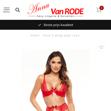
0
MENU
Beste prijs-kwaliteit
Home
/
Rose 3-delig setje rood