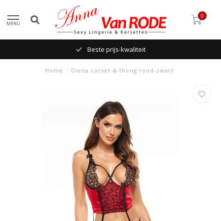
0
MENU
Beste prijs-kwaliteit
Home
/
Olena corset & thong rood-zwart