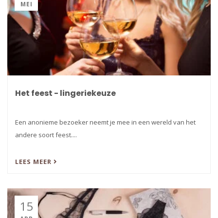
MEI
Het feest - lingeriekeuze
Een anonieme bezoeker neemt je mee in een wereld van het
andere soort feest....
LEES MEER
15