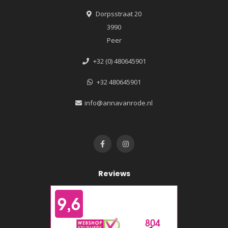
Dorpsstraat 20
3990
Peer
+32 (0) 480645901
+32 480645901
info@annavanrode.nl
Reviews