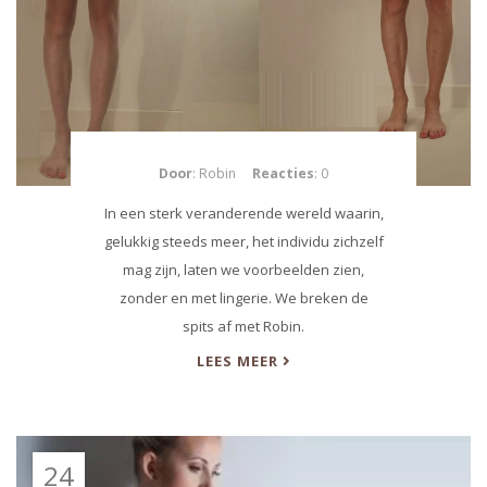
Door
: Robin
Reacties
: 0
In een sterk veranderende wereld waarin,
gelukkig steeds meer, het individu zichzelf
mag zijn, laten we voorbeelden zien,
zonder en met lingerie. We breken de
spits af met Robin.
LEES MEER
24