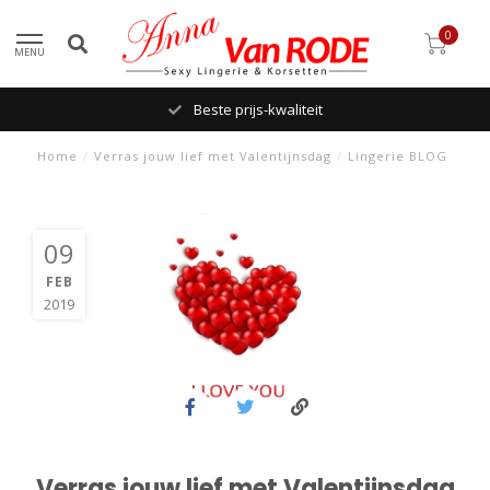
0
MENU
Beste prijs-kwaliteit
Home
/
Verras jouw lief met Valentijnsdag
/
Lingerie BLOG
09
FEB
2019
Verras jouw lief met Valentijnsdag